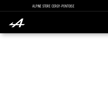
Alpine Store Cergy-Pontoise
Détails du billet
[sc_event_tickets_details]