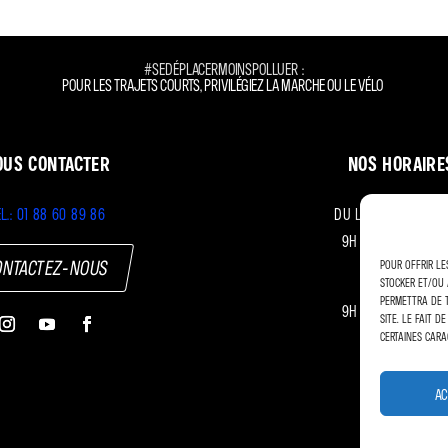
#SeDéplacerMoinsPolluer :
Pour les trajets courts, privilégiez la marche ou le vélo
ous contacter
Nos horaire
l.: 01 88 60 89 86
du Lundi au Vend
9h – 12h
|
14h – 1
ontactez-nous
Pour offrir le
le Samedi
stocker et/ou 
permettra de t
9h – 12h
|
14h – 1
site. Le fait 
certaines cara
Ac