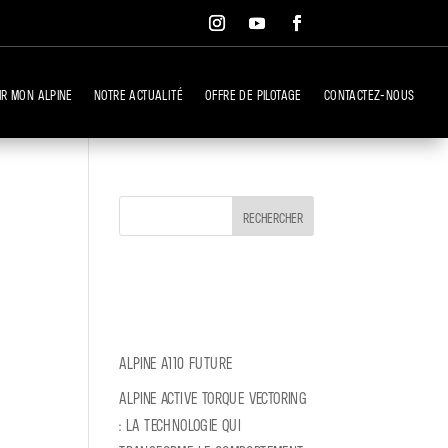
ir mon Alpine
Notre Actualité
Offre de pilotage
Contactez-nous
Rechercher
Articles
récents
Alpine A110 Future
Alpine Active Torque Vectoring
: la technologie qui