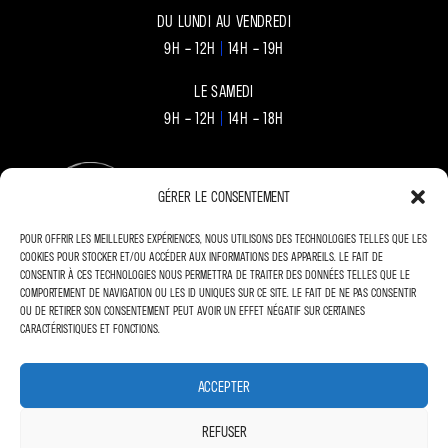
du Lundi au Vendredi
9h – 12h
|
14h – 19h
le Samedi
9h – 12h
|
14h – 18h
Gérer le consentement
Pour offrir les meilleures expériences, nous utilisons des technologies telles que les
cookies pour stocker et/ou accéder aux informations des appareils. Le fait de
www.rousseau-auto.com
consentir à ces technologies nous permettra de traiter des données telles que le
comportement de navigation ou les ID uniques sur ce site. Le fait de ne pas consentir
ou de retirer son consentement peut avoir un effet négatif sur certaines
Plus de 50 ans d’expérience
caractéristiques et fonctions.
dans la mobilité automobile
Accepter
Refuser